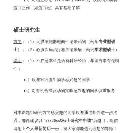
蛋白互作（如蛋白冠）具有基础了解
硕士研究生
方向
：（1）无膜细胞器靶向性纳米药物（药学
专业型硕
士
）；（2）心脏疾病治疗相关纳米酶（药剂
学术型硕士
）
说明
：（1）不在意本科是否有科研经历，希望办事有逻辑
性；
(2）欢迎对细胞生物学感兴趣的同学；
(3）对有机合成及动物实验感兴趣的同学慎重报考
对本课题组研究方向感兴趣的同学欢迎通过邮件进一步沟
通，邮件建议以 “
xxx20xx级x士研究生申请
”为题目，随信
请附上
个人最新简历
一份，祝大家都能选到理想的导师！