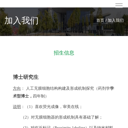
加入我们
首页 / 加入我们
招生信息
博士研究生
方向
： 人工无膜细胞结构构建及形成机制探究（药剂学
学
术型博士，
四年制）
说明
：（1）喜欢荧光成像，审美在线；
（2）对无膜细胞器的形成机制具有基础了解；
(3）对临近标记（Proximity-labeling）以及纳米材料-