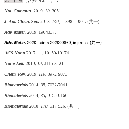
第一作者
（含共同第一）：
Nat. Commun.
2019,
10
, 3051.
J. Am. Chem. Soc.
2018
, 140,
11898-11901. (共一)
Adv. Mater.
2019, 1904337.
(共一）
Adv. Mater.
2020, adma.202000660, in press.
ACS Nano
2017,
11
, 10159-10174.
Nano Lett.
2019,
19
, 3115-3121.
Chem. Rev.
2019,
119
, 8972-9073.
Biomaterials
2014,
35
, 7032-7041.
Biomaterials
2014,
35
, 9155-9166.
Biomaterials
2018,
178
, 517-526. (共一)