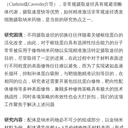
（Clathrin或Caveolin介导），非常规摄取途径具有规避溶酶
体代谢，摄取速度快等优势，如何精准激活非常规途径诱发
细胞摄取纳米药物，是当前的研究热点之一。
研究困境
：不同摄取途径的切换往往伴随着关键枢纽蛋白的
活化改变，由此，对于枢纽蛋白具有选择性结合能力的分子
常常被应用于修饰纳米药物以实现精准激活特定摄取途径的
目的，尽管取得了一定的进展，在此过程中对于材料表面进
行不同程度的表面修饰往往难以避免，而为了实现诸如血液
长循环，抑制补体蛋白吸附，与靶细胞精准识别等目的，在
相同的位点，研究者还需要开展包括抗蛋白修饰，靶向性配
体修饰等多种表面修饰，兼顾多种修饰策略具有极大的技术
挑战性，同时各项策略的有效性也会大打折扣，我们的这项
工作聚焦于解决上述问题
研究内容
：配体是纳米药物必不可少的组成部分，以金纳米
材料为例，配体通常依赖Au-S共价键修饰于材料表面（形成