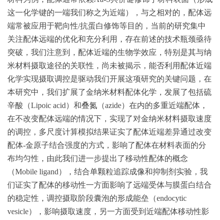
这一化学键的一端我们称之为近端），与之相对的，配体远
端常被应用于靶向性/抗蛋白修饰等目的，当前的研究集中
关注配体远端的优化和充分利用，存在前述的技术瓶颈亟待
突破，我们注意到，配体近端的生物学效应，特别是其与纳
米材料摄取途径的关联性，尚未被揭示，能否利用配体近端
化学实现摄取调控是驱动我们开展这项研究的关键问题，在
本研究中，我们扩展了金纳米材料配体化学，发展了包括硫
辛酸（Lipoic acid）和叠氮（azide）在内的多重近端配体，
在不改变配体远端的情况下，实现了对金纳米材料摄取速度
的调控，多尺度计算模拟结果证实了配体近端差异通过改变
配体-金原子结合强度的方式，影响了配体在材料表面的分
布均匀性，由此我们进一步提出了移动性配体的概念
（Mobile ligand），结合单颗粒追踪成像和抑制剂实验，我
们证实了配体的移动性一方面影响了远端受体与膜蛋白结合
的稳定性，调控摄取阶段囊泡的形成能垒（endocytic
vesicle），影响摄取速度，另一方面受到近端配体移动性影