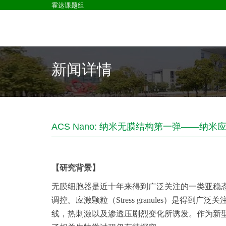
霍达课题组
新闻详情
ACS Nano: 纳米无膜结构第一弹——纳
【研究背景】
无膜细胞器是近十年来得到广泛关注的一类亚稳
调控。应激颗粒（Stress granules）
线，热刺激以及渗透压剧烈变化所诱发。作为新