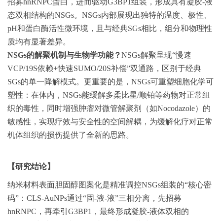
招募hnRNPC蛋白，进而驱动G3BP1组装，形成具有凝胶-液
态双相结构的NSGs。NSGs内部展现出独特的温度、极性、
pH和蛋白酶活性微环境，且与经典SGs相比，组分和物理性
质均有显著差异。
NSGs
的解聚机制与生物学功能？
NSGs解聚呈现“慢速
VCP/19S依赖+快速SUMO/20S补偿”双通路，区别于经典
SGs的单一降解模式。更重要的是，NSGs可重塑细胞化学可
塑性：在体内，NSGs能缓解多柔比星/顺铂等药物对正常组
织的毒性，同时增强肿瘤对微管解聚剂（如Nocodazole）的
敏感性，实现疗效与安全性的空间解耦，为缓解化疗对正常
机体组织的损伤提供了全新的思路。
【研究结论】
纳米材料表面胆固醇图案化是精准调控NSGs组装的“核心密
码”：CLS-AuNPs通过“固-液-液”三相分离，先招募
hnRNPC，再牵引G3BP1，最终形成凝胶-液体双相的