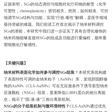
证据表明，SGs的动态调控与细胞对化疗药物的耐受（化学
可塑性，chemoplasticity）密切相关。然而，如何精准、可控
地调节SGs结构与功能，实现“疗效-毒性”解耦，是医学领域
亟待突破的难题。我们前述工作首次揭示了纳米材料调控
SGs的潜能，本研究中我们进一步证实了具有合理化修饰的
纳米药物能够直接对SGs的组成及功能进行重编程，最终重
塑细胞化疗敏感性。
【关键问题】
纳米材料表面化学如何参与调控SGs组装
？本研究系统构建
了表面特性可调的金纳米粒子（AuNPs）库，发现胆固醇修
饰的AuNPs（CLS-AuNPs）可在无应激条件下诱导新型纳米
应激颗粒（NSGs）组装，显著降低G3BP1蛋白的相分离能
垒，揭示了“固-液-液”三相分离新机制。
NSGs
的分子组装机制与微环境特性？
CLS-AuNPs通过优先