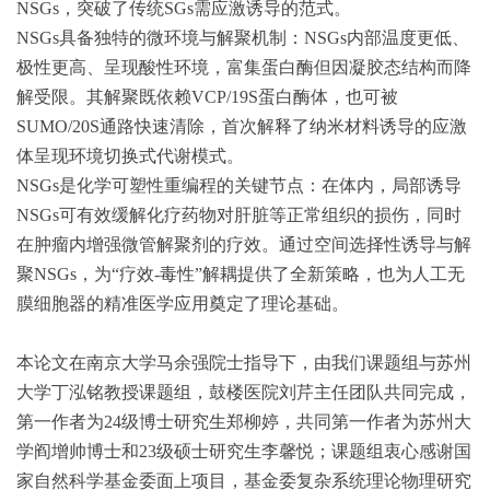
NSGs，突破了传统SGs需应激诱导的范式。
NSGs具备独特的微环境与解聚机制：NSGs内部温度更低、
极性更高、呈现酸性环境，富集蛋白酶但因凝胶态结构而降
解受限。其解聚既依赖VCP/19S蛋白酶体，也可被
SUMO/20S通路快速清除，首次解释了纳米材料诱导的应激
体呈现环境切换式代谢模式。
NSGs是化学可塑性重编程的关键节点：在体内，局部诱导
NSGs可有效缓解化疗药物对肝脏等正常组织的损伤，同时
在肿瘤内增强微管解聚剂的疗效。通过空间选择性诱导与解
聚NSGs，为“疗效-毒性”解耦提供了全新策略，也为人工无
膜细胞器的精准医学应用奠定了理论基础。
本论文在南京大学马余强院士指导下，由我们课题组与苏州
大学丁泓铭教授课题组，鼓楼医院刘芹主任团队共同完成，
第一作者为24级博士研究生郑柳婷，共同第一作者为苏州大
学阎增帅博士和23级硕士研究生李馨悦；课题组衷心感谢国
家自然科学基金委面上项目，基金委复杂系统理论物理研究