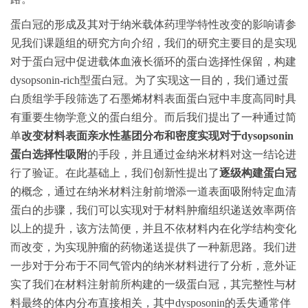
蛋白冠的形成及其对于纳米载体药理学特性改变的影响请参
见我们课题组的研究方向介绍，我们的研究主要目的是实现
对于蛋白冠中促进载体血液长循环的蛋白选择性保留，构建
dysopsonin-rich型蛋白冠。为了实现这一目的，我们通过蛋
白质组学手段筛选了石墨烯材料表面蛋白冠中丰度高同时具
有重要生物学意义的蛋白组分。而后我们提出了一种通过简
单
改变材料表面亲水性基团分布和密度实现对于dysopsonin
蛋白选择性吸附
的手段，并且通过金纳米材料对这一结论进
行了验证。在此基础上，我们创新性提出了
逐级构建蛋白冠
的概念，通过在纳米材料注射前增添一道表面吸附特定血清
蛋白的步骤，我们可以实现对于材料肿瘤组织递送效率两倍
以上的提升，该方法简便，并且不依材料内在化学结构变化
而改变，为实现肿瘤的药物递送提供了一种新思路。我们进
一步对于分布于不同气管内的纳米材料进行了分析，意外证
实了我们在材料注射前所构建的一级蛋白冠，其完整性与材
料最终的体内分布直接相关，其中dysposonin的丢失通常伴