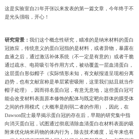
这是实验室自21年开张以来发表的第一篇文章，今年终于不
是光头强啦，开心！
研究背景：
我们这个概念性研究，瞄准的是纳米材料的蛋白
冠效应，传统意义的蛋白冠指的是材料，或者异物，暴露在
血液之后，通过激活补体系统（不一定是有意的）或者干脆
通过疏水、电荷吸引等作用方式，被动覆盖一层血清蛋白，
这层蛋白形似帽子（实际情形未知，有文献报道呈现相分离
趋势，也有文献宣称是单层紧密吸附，这里我们姑且就当作
帽子处理），因而得名蛋白冠，有意无意地，这些蛋白冠可
能会改变材料表面原本修饰的配体与既定靶向群体的膜受体
之间的作用模式（大概率是削弱二者的作用），因此，在
Dawson院士最早揭示蛋白冠的存在后，早期的研究集中指
向消灭蛋白冠，试图通过彻底清除血清蛋白在材料表面的吸
附来优化纳米药物的体内行为，除去技术难度，近年来也有