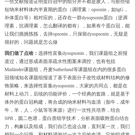
一些文献报道证明蛋白冠中的组分并不都是敌人，与那些缩
短纳米材料体内半衰期的蛋白（调理素：opsonin，如IgG，
补体蛋白等）相对应的，还存在一群dysopsonin蛋白（逆调
理素，抗调理素，怎么翻译的都有），如果有个蛋白冠，能
让我们挑挑拣拣，去掉opsonin，只保留dysopsonin，无疑是
很好的，问题就是怎么做
我们做了点啥：
选择性富集dysopsonin，我们课题组之前报
道过，通过形成表面亲疏水性图案来调控，也有包括
Mailänder课题组，丹麦Sutherland等课题组在内的很多蛋白
冠领域知名课题组报道了基于表面分子改性或材料结构的修
饰策略，来选择性富集dysopsonin，大家的共同点，都是在
材料上动刀，后续的功能评价，一个经典的套路，就是基于
体外的蛋白冠构建，将合成的纳米材料与血清（胎牛，成年
牛，羊，人，小鼠等等来源）进行一次性共培养，结合
SPR，圆二色谱，蛋白质组学技术，分析表面吸附蛋白结合
力，构象以及组成，我们自己也这么做，直到某一次，我们
想到一个问题，和材料浸泡过一次之后的血清，它的组成发