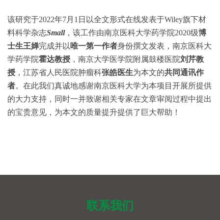
该研究于2022年7月1日以全文形式在线发表于Wiley旗下材
料科学杂志
Small
，该工作由南京医科大学药学院2020级
博
士生王婵
完成并以
唯一第一作者
身份撰文发表，南京医科大
学药学院
霍达教授
，南京大学医学院附属鼓楼医院
刘芹教
授
，江苏省人民医院肿瘤科
张皓医生
为本文的
共同通讯作
者
。在此我们真诚地感谢南京医科大学为本项目开展所提供
的大力支持，同时一并致谢相关专家在文章审阅过程中提出
的宝贵意见，为本文的质量提升提供了巨大帮助！
联系我们