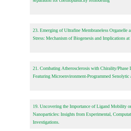
separation for chemoplasticity remodeling
23. Emerging of Ultrafine Membraneless Organelle a
Stress: Mechanism of Biogenesis and Implications at
21. Combating Atherosclerosis with Chirality/Phas
Featuring Microenvironment-Programmed Senolytic 
19. Uncovering the Importance of Ligand Mobility o
Nanoparticles: Insights from Experimental, Computat
Investigations.