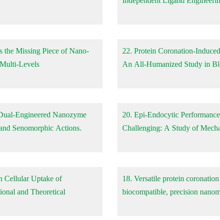
Independent Ligand Engineerin
s the Missing Piece of Nano-
22. Protein Coronation-Induced
 Multi-Levels
An All-Humanized Study in Bl
e Dual-Engineered Nanozyme
20. Epi-Endocytic Performance
and Senomorphic Actions.
Challenging: A Study of Mecha
n Cellular Uptake of
18. Versatile protein coronatio
ional and Theoretical
biocompatible, precision nanom