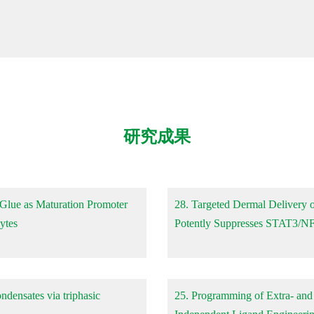
研究成果
Glue as Maturation Promoter
28. Targeted Dermal Delivery o
ytes
Potently Suppresses STAT3/NF
ndensates via triphasic
25. Programming of Extra- and Intracellular Protein Coronation through Thiol-